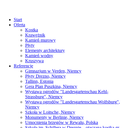
Start
Oferta
Kostka
Krawężnik
Kamień murowy
Płyty
Elementy architektury
Kamień wodny
Kruszywa
Referencje
Gimnazjum w Verden, Niemcy
Płyty Drezno, Niemcy
Tallinn, Estonia
Gera Plan Puszkina, Niemcy
Wystawa ogrodów "Landesgartenschau Kehl-
Strassburg", Niemcy
Wystawa ogrodów "Landesgartenschau Wolfsburg",
Niemcy
Szkoła w Loitsche, Niemcy
Monumenty w Berlinie, Niemcy
Umocnienia brzegów w Rewalu, Polska
Szkoła im. Schillera w Dreznie – otaczana kostka gr.,