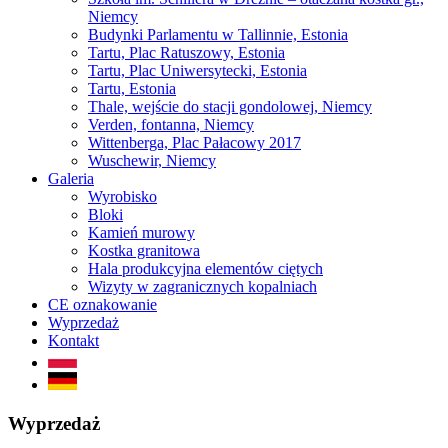
Niemcy
Budynki Parlamentu w Tallinnie, Estonia
Tartu, Plac Ratuszowy, Estonia
Tartu, Plac Uniwersytecki, Estonia
Tartu, Estonia
Thale, wejście do stacji gondolowej, Niemcy
Verden, fontanna, Niemcy
Wittenberga, Plac Pałacowy 2017
Wuschewir, Niemcy
Galeria
Wyrobisko
Bloki
Kamień murowy
Kostka granitowa
Hala produkcyjna elementów ciętych
Wizyty w zagranicznych kopalniach
CE oznakowanie
Wyprzedaż
Kontakt
Wyprzedaż